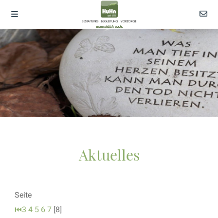
Aktuelles
Seite
⏮
3
4
5
6
7
[8]