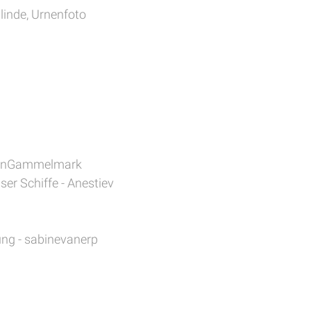
linde, Urnenfoto
ebenGammelmark
er Schiffe - Anestiev
ung - sabinevanerp